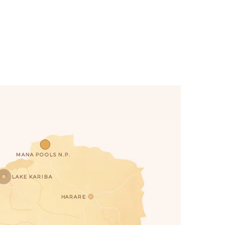
MANA POOLS N.P.
LAKE KARIBA
HARARE