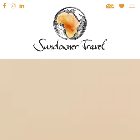
Sundowner Travel
REISEZIELE
SÜDAFRIKA
REISEARTEN
NAMIBIA
MIETWAGENRUNDREISEN
REISEBERATUNG
BOTSWANA
GEFÜHRTE RUNDREISEN
INSPIRATION