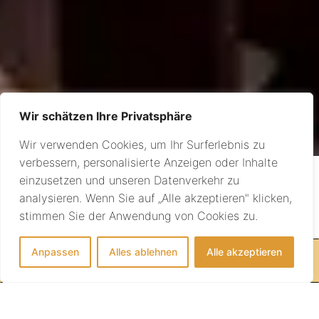
Wir schätzen Ihre Privatsphäre
Wir verwenden Cookies, um Ihr Surferlebnis zu
verbessern, personalisierte Anzeigen oder Inhalte
einzusetzen und unseren Datenverkehr zu
analysieren. Wenn Sie auf „Alle akzeptieren" klicken,
stimmen Sie der Anwendung von Cookies zu.
Südliches Afrika
Anpassen
Alles ablehnen
Alle akzeptieren
IHRE REISE BEGINNT HIER!
ENTDECKEN SIE MIT SUNDOWNER
TRAVEL DAS SÜDLICHE AFRIKA