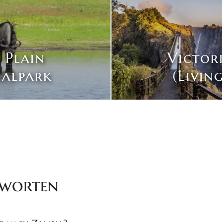
 Plain
Victori
alpark
(Livin
tworten