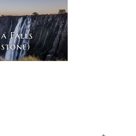
a Falls
gstone)