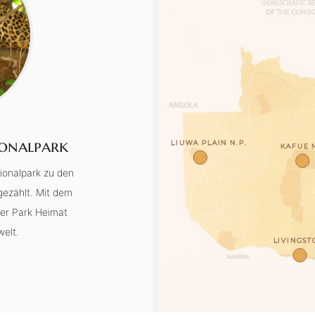
onalpark
LIUWA PLAIN N.P.
KAFUE N
ionalpark zu den
gezählt. Mit dem
der Park Heimat
welt.
LIVINGST