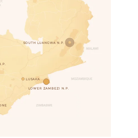
SOUTH LUANGWA N.P.
.P.
LUSAKA
LOWER ZAMBEZI N.P.
ONE