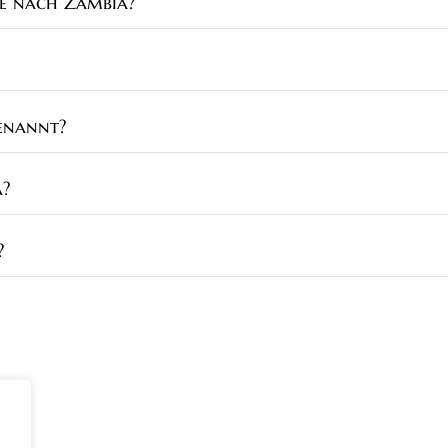
ise nach Zambia?
enannt?
a?
?