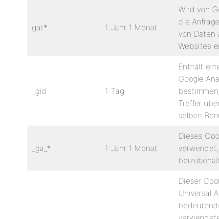
Wird von G
die Anfrage
gat*
1 Jahr 1 Monat
von Daten a
Websites e
Enthält ein
Google Ana
_gid
1 Tag
bestimmen,
Treffer üb
selben Ben
Dieses Coo
_ga_*
1 Jahr 1 Monat
verwendet,
beizubehal
Dieser Coo
Universal A
bedeutend
verwendete