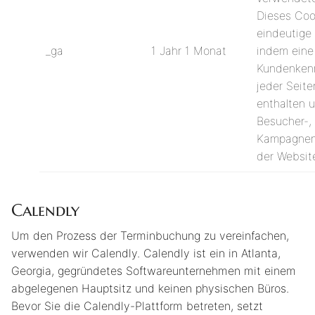
Dieses Coo
eindeutige
_ga
1 Jahr 1 Monat
indem eine 
Kundenkenn
jeder Seit
enthalten 
Besucher-,
Kampagnend
der Websit
Calendly
Um den Prozess der Terminbuchung zu vereinfachen,
verwenden wir Calendly. Calendly ist ein in Atlanta,
Georgia, gegründetes Softwareunternehmen mit einem
abgelegenen Hauptsitz und keinen physischen Büros.
Bevor Sie die Calendly-Plattform betreten, setzt