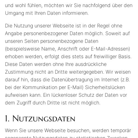
und wohl fühlen, möchten wir Sie nachfolgend über den
ZIMBABWE
SAFARIS
REISEBERICHTE / BLOGS
ÜBER UNS
Umgang mit Ihren Daten informieren.
ZAMBIA
BADEFERIEN
NACHHALTIGKEIT
Die Nutzung unserer Webseite ist in der Regel ohne
KONTAKT
Angabe personenbezogener Daten möglich. Soweit auf
MALAWI
GOLFREISEN SÜDAFRIKA
REISEFÜHRER
unseren Seiten personenbezogene Daten
(beispielsweise Name, Anschrift oder E-Mail-Adressen)
erhoben werden, erfolgt dies stets auf freiwilliger Basis.
MOZAMBIQUE
FAMILIENFERIEN
VERANSTALTUNGEN
Diese Daten werden ohne Ihre ausdrückliche
Zustimmung nicht an Dritte weitergegeben. Wir weisen
ZUGREISEN
darauf hin, dass die Datenübertragung im Internet (z.B.
bei der Kommunikation per E-Mail) Sicherheitslücken
WORKATION
aufweisen kann. Ein lückenloser Schutz der Daten vor
dem Zugriff durch Dritte ist nicht möglich.
1.
Nutzungsdaten
Wenn Sie unsere Webseite besuchen, werden temporär