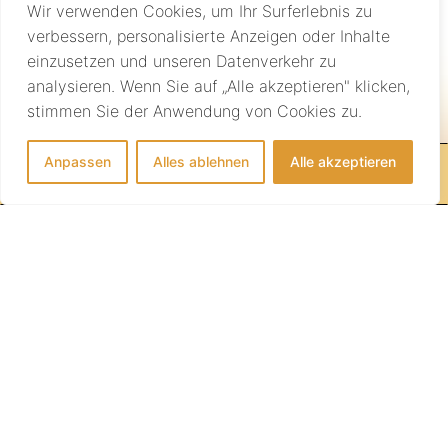
Wir verwenden Cookies, um Ihr Surferlebnis zu
verbessern, personalisierte Anzeigen oder Inhalte
einzusetzen und unseren Datenverkehr zu
analysieren. Wenn Sie auf „Alle akzeptieren" klicken,
Individuelle Beratung
stimmen Sie der Anwendung von Cookies zu.
Anpassen
Alles ablehnen
Alle akzeptieren
IHRE REISE BEGINNT HIER!
info@sundownertravel.ch
+41 (0)44 523 16 08
AGB
Medien
Impressum
Datenschutz