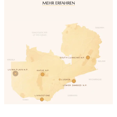
MEHR ERFAHREN
SOUTH LUANGWA N.P.
LIUWA PLAIN N.P.
KAFUE N.P.
LUSAKA
LOWER ZAMBEZI N.P.
LIVINGSTONE