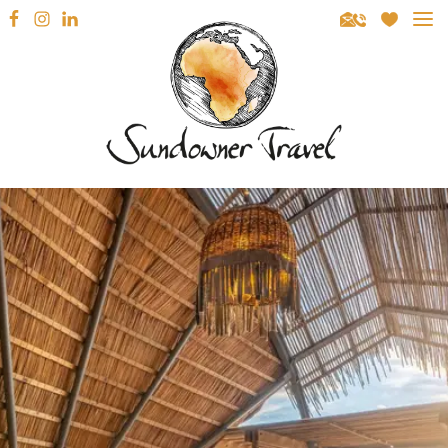
Sundowner Travel
REISEZIELE
SÜDAFRIKA
REISEARTEN
NAMIBIA
MIETWAGENRUNDREISEN
REISEBERATUNG
BOTSWANA
GEFÜHRTE RUNDREISEN
INSPIRATION