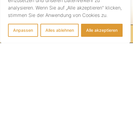
einzusetzen und unseren Datenverkehr zu
analysieren. Wenn Sie auf „Alle akzeptieren" klicken,
Individuelle Beratung
stimmen Sie der Anwendung von Cookies zu.
Anpassen
Alles ablehnen
Alle akzeptieren
IHRE REISE BEGINNT HIER!
info@sundownertravel.ch
+41 (0)44 523 16 08
AGB
Medien
Impressum
Datenschutz
COPYRIGHT © 2026 · SUNDOWNER TRAVEL