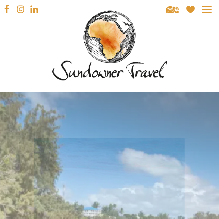
Sundowner Travel
REISEZIELE
SÜDAFRIKA
REISEARTEN
NAMIBIA
MIETWAGENRUNDREISEN
REISEBERATUNG
BOTSWANA
GEFÜHRTE RUNDREISEN
INSPIRATION