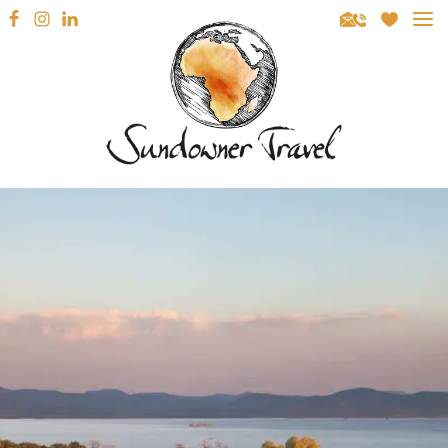
Sundowner Travel
REISEZIELE
SÜDAFRIKA
REISEARTEN
NAMIBIA
MIETWAGENRUNDREISEN
REISEBERATUNG
BOTSWANA
GEFÜHRTE RUNDREISEN
INSPIRATION