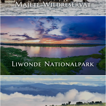
Majete Wildreservat
Liwonde Nationalpark