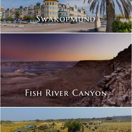
Swakopmund
Fish River Canyon