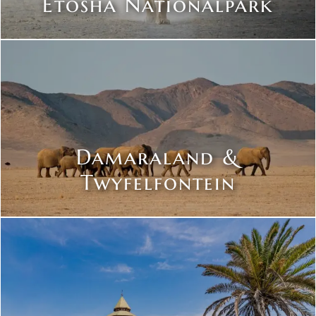
Etosha Nationalpark
Damaraland &
Twyfelfontein