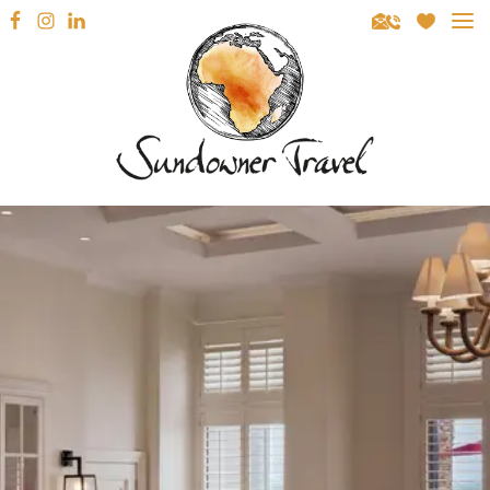
Sundowner Travel
REISEZIELE
SÜDAFRIKA
REISEARTEN
NAMIBIA
MIETWAGENRUNDREISEN
REISEBERATUNG
BOTSWANA
GEFÜHRTE RUNDREISEN
INSPIRATION