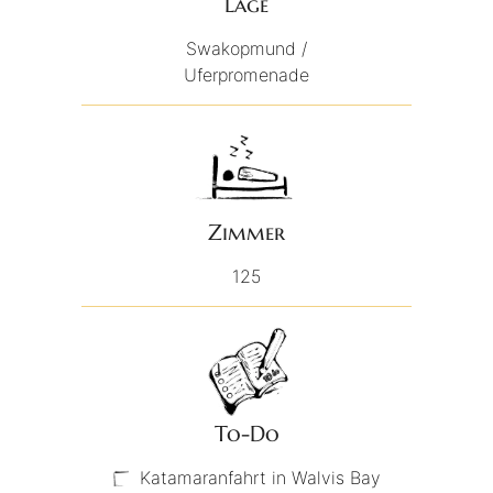
Lage
Swakopmund /
Uferpromenade
Zimmer
125
To-Do
Katamaranfahrt in Walvis Bay