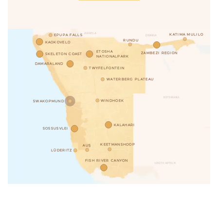
KATIMA MULILO
EPUPA FALLS
RUNDU
KAOKOVELD
ETOSHA
ZAMBEZI REGION
SKELETON COAST
NATIONALPARK
DAMARALAND
TWYFELFONTEIN
WATERBERG PLATEAU
WINDHOEK
SWAKOPMUND
KALAHARI
SOSSUSVLEI
KEETMANSHOOP
AUS
LÜDERITZ
FISH RIVER CANYON