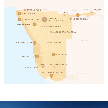
KATIMA MULILO
EPUPA FALLS
RUNDU
KAOKOVELD
ETOSHA
ZAMBEZI REGION
SKELETON COAST
NATIONALPARK
DAMARALAND
TWYFELFONTEIN
WATERBERG PLATEAU
WINDHOEK
SWAKOPMUND
KALAHARI
SOSSUSVLEI
KEETMANSHOOP
AUS
LÜDERITZ
FISH RIVER CANYON