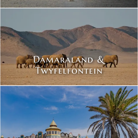
Damaraland &
Twyfelfontein