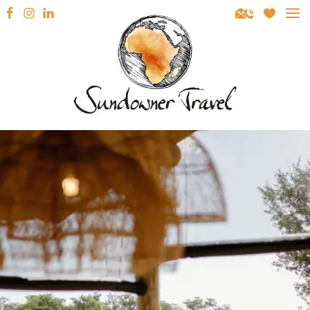
Sundowner Travel
REISEZIELE
SÜDAFRIKA
REISEARTEN
NAMIBIA
MIETWAGENRUNDREISEN
REISEBERATUNG
BOTSWANA
GEFÜHRTE RUNDREISEN
INSPIRATION