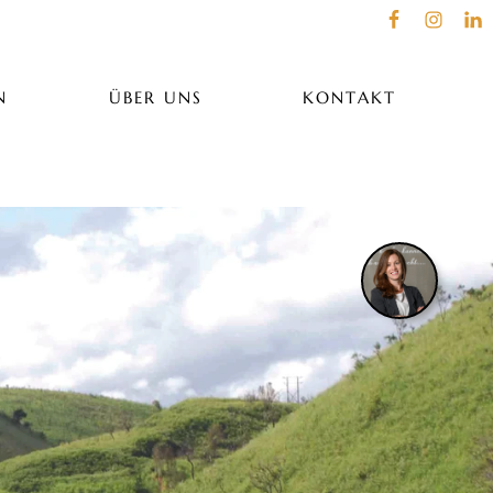
N
ÜBER UNS
KONTAKT
Entdecken Sie die imposante
Victoriafälle bei einem exklusiv
Helikopterflug über das tosen