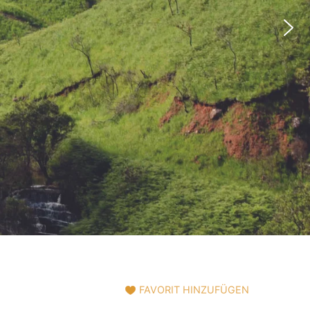
Naturschauspiel.
info@sundownertravel.ch
FAVORIT HINZUFÜGEN