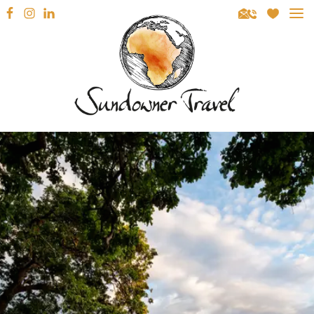
Sundowner Travel
REISEZIELE
SÜDAFRIKA
REISEARTEN
NAMIBIA
MIETWAGENRUNDREISEN
REISEBERATUNG
BOTSWANA
GEFÜHRTE RUNDREISEN
INSPIRATION